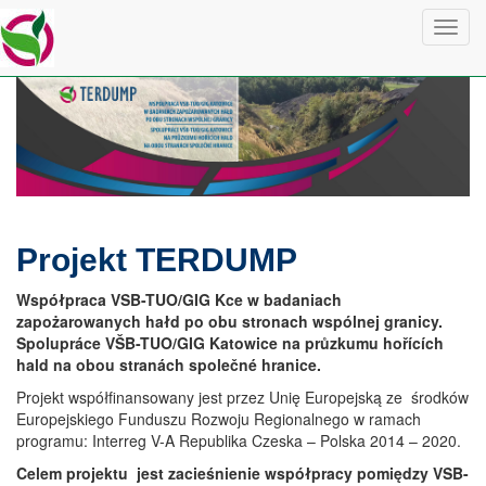
Przejdź do treści
Toggl
navig
Projekt TERDUMP
Współpraca VSB-TUO/GIG Kce w badaniach
zapożarowanych hałd po obu stronach wspólnej granicy.
Spolupráce VŠB-TUO/GIG Katowice na průzkumu hořících
hald na obou stranách společné hranice.
Projekt współfinansowany jest przez Unię Europejską ze środków
Europejskiego Funduszu Rozwoju Regionalnego w ramach
programu: Interreg V-A Republika Czeska – Polska 2014 – 2020.
Celem projektu jest zacieśnienie współpracy pomiędzy VSB-