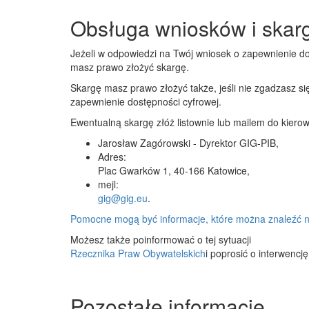
Obsługa wniosków i skar
Jeżeli w odpowiedzi na Twój wniosek o zapewnienie do
masz prawo złożyć skargę.
Skargę masz prawo złożyć także, jeśli nie zgadzasz s
zapewnienie dostępności cyfrowej.
Ewentualną skargę złóż listownie lub mailem do kiero
Jarosław Zagórowski - Dyrektor GIG-PIB
,
Adres:
Plac Gwarków 1, 40-166 Katowice
,
mejl:
gig@gig.eu
.
Pomocne mogą być informacje, które można znaleźć n
Możesz także poinformować o tej sytuacji
Rzecznika Praw Obywatelskich
i poprosić o interwencj
Pozostałe informacje