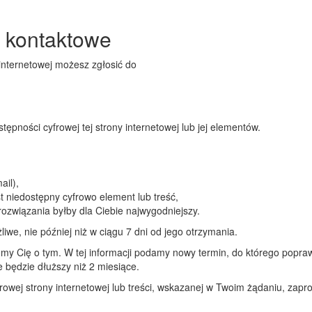
e kontaktowe
 internetowej możesz zgłosić do
pności cyfrowej tej strony internetowej lub jej elementów.
ail),
st niedostępny cyfrowo element lub treść,
rozwiązania byłby dla Ciebie najwygodniejszy.
iwe, nie później niż w ciągu 7 dni od jego otrzymania.
ujemy Cię o tym. W tej informacji podamy nowy termin, do którego popr
 będzie dłuższy niż 2 miesiące.
frowej strony internetowej lub treści, wskazanej w Twoim żądaniu, zap