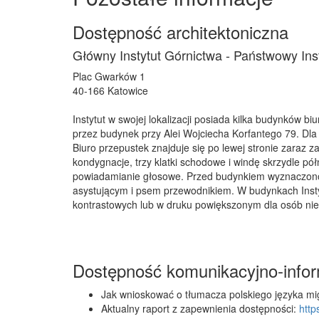
Dostępność architektoniczna
Główny Instytut Górnictwa - Państwowy In
Plac Gwarków 1
40-166 Katowice
Instytut w swojej lokalizacji posiada kilka budynków b
przez budynek przy Alei Wojciecha Korfantego 79. Dl
Biuro przepustek znajduje się po lewej stronie zaraz
kondygnacje, trzy klatki schodowe i windę skrzydle pó
powiadamianie głosowe. Przed budynkiem wyznaczono
asystującym i psem przewodnikiem. W budynkach Instyt
kontrastowych lub w druku powiększonym dla osób ni
Dostępność komunikacyjno-info
Jak wnioskować o tłumacza polskiego języka m
Aktualny raport z zapewnienia dostępności:
http