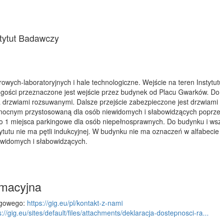
stytut Badawczy
iurowych-laboratoryjnych i hale technologiczne. Wejście na teren Insty
a gości przeznaczone jest wejście przez budynek od Placu Gwarków. D
 za drzwiami rozsuwanymi. Dalsze przejście zabezpieczone jest drzwi
łnocnym przystosowaną dla osób niewidomych i słabowidzących poprzez 
 1 miejsca parkingowe dla osób niepełnosprawnych. Do budynku i ws
utu nie ma pętli indukcyjnej. W budynku nie ma oznaczeń w alfabecie
ewidomych i słabowidzących.
rmacyjna
igowego:
https://gig.eu/pl/kontakt-z-nami
s://gig.eu/sites/default/files/attachments/deklaracja-dostepnosci-ra...